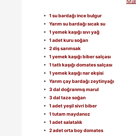
Mal
1 su bardağı ince bulgur
Yarım su bardağı sıcak su
1 yemek kaşığı sıvı yağ
1 adet kuru soğan
2 diş sarımsak
1 yemek kaşığı biber salçası
1 tatlı kaşığı domates salçası
1 yemek kaşığı nar ekşisi
Yarım çay bardağı zeytinyağı
3 dal doğranmış marul
3 dal taze soğan
1 adet yeşil sivri biber
1 tutam maydanoz
1 adet salatalık
2 adet orta boy domates