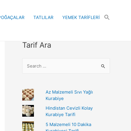
POĞAÇALAR
TATLILAR
YEMEK TARİFLERİ
Tarif Ara
S
e
a
r
Az Malzemeli Sıvı Yağlı
c
Kurabiye
h
Hindistan Cevizli Kolay
Kurabiye Tarifi
f
o
5 Malzemeli 10 Dakika
Kurabiyesi Tarifi