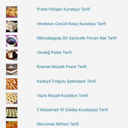
r
Pratik Perişan Kurabiye Tarifi
c
h
Hindistan Cevizli Kolay Kurabiye Tarifi
f
o
Mikrodalgada 90 Saniyelik Fincan Kek Tarifi
r
:
Uludağ Pasta Tarifi
Kremalı Mozaik Pasta Tarifi
Kadayıf Dolgulu Şekerpare Tarifi
Vişne Reçelli Kurabiye Tarifi
5 Malzemeli 10 Dakika Kurabiyesi Tarifi
Mercimek Köftesi Tarifi