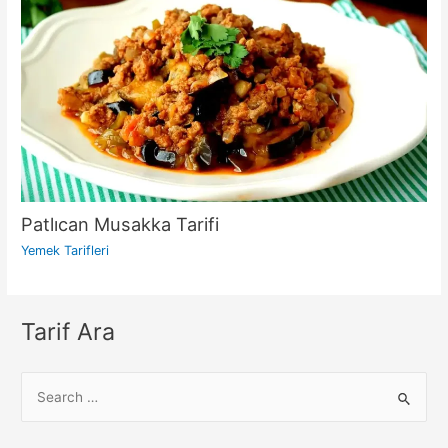
Patlıcan Musakka Tarifi
Yemek Tarifleri
Tarif Ara
S
e
a