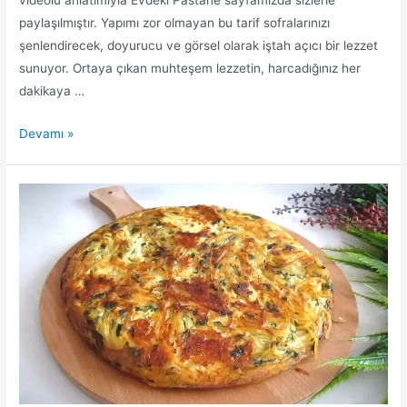
videolu anlatımıyla Evdeki Pastane sayfamızda sizlerle
paylaşılmıştır. Yapımı zor olmayan bu tarif sofralarınızı
şenlendirecek, doyurucu ve görsel olarak iştah açıcı bir lezzet
sunuyor. Ortaya çıkan muhteşem lezzetin, harcadığınız her
dakikaya …
Patatesli
Devamı »
Tavuk
Sarma
Tarifi