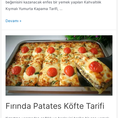
beğenisini kazanacak enfes bir yemek yapılan Kahvaltılık
Kıymalı Yumurta Kapama Tarifi, …
Kahvaltılık
Devamı »
Kıymalı
Yumurta
Kapama
Tarifi
Fırında Patates Köfte Tarifi