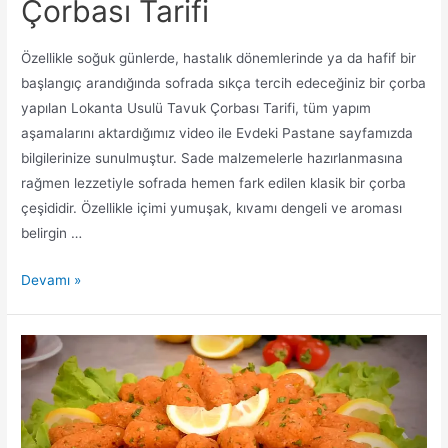
Çorbası Tarifi
Özellikle soğuk günlerde, hastalık dönemlerinde ya da hafif bir
başlangıç arandığında sofrada sıkça tercih edeceğiniz bir çorba
yapılan Lokanta Usulü Tavuk Çorbası Tarifi, tüm yapım
aşamalarını aktardığımız video ile Evdeki Pastane sayfamızda
bilgilerinize sunulmuştur. Sade malzemelerle hazırlanmasına
rağmen lezzetiyle sofrada hemen fark edilen klasik bir çorba
çeşididir. Özellikle içimi yumuşak, kıvamı dengeli ve aroması
belirgin …
Lokanta
Devamı »
Usulü
Tavuk
Çorbası
Tarifi