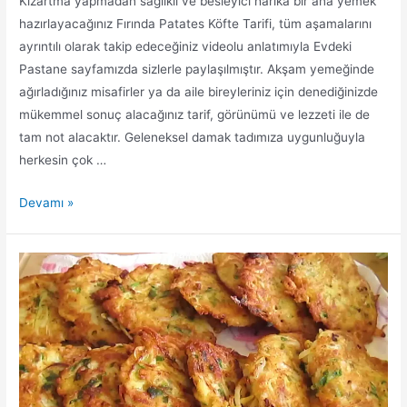
Kızartma yapmadan sağlıklı ve besleyici harika bir ana yemek
hazırlayacağınız Fırında Patates Köfte Tarifi, tüm aşamalarını
ayrıntılı olarak takip edeceğiniz videolu anlatımıyla Evdeki
Pastane sayfamızda sizlerle paylaşılmıştır. Akşam yemeğinde
ağırladığınız misafirler ya da aile bireyleriniz için denediğinizde
mükemmel sonuç alacağınız tarif, görünümü ve lezzeti ile de
tam not alacaktır. Geleneksel damak tadımıza uygunluğuyla
herkesin çok …
Fırında
Devamı »
Patates
Köfte
Tarifi