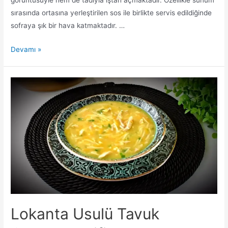
sırasında ortasına yerleştirilen sos ile birlikte servis edildiğinde
sofraya şık bir hava katmaktadır. …
Çıtır
Devamı »
Patates
Topları
Tarifi
Lokanta Usulü Tavuk