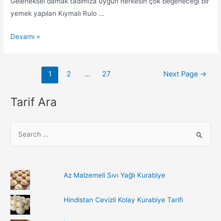
Geleneksel damak tadımıza uygun herkesin çok beğeneceği bir
yemek yapılan Kıymalı Rulo …
Kıymalı
Devamı »
Rulo
Patates
Yazı
Yemeği
1
2
…
27
Next Page
→
sayfalandırması
Tarif Ara
S
e
a
r
Az Malzemeli Sıvı Yağlı Kurabiye
c
h
Hindistan Cevizli Kolay Kurabiye Tarifi
f
o