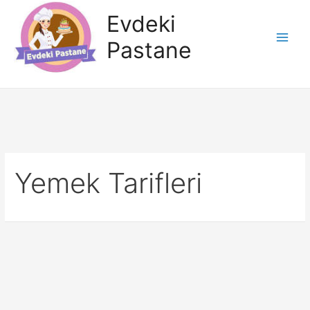
İçeriğe
Evdeki
atla
Pastane
Main
Men
Yemek Tarifleri