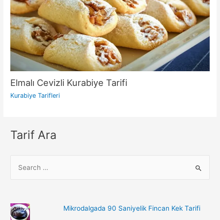
Elmalı Cevizli Kurabiye Tarifi
Kurabiye Tarifleri
Tarif Ara
S
e
a
r
Mikrodalgada 90 Saniyelik Fincan Kek Tarifi
c