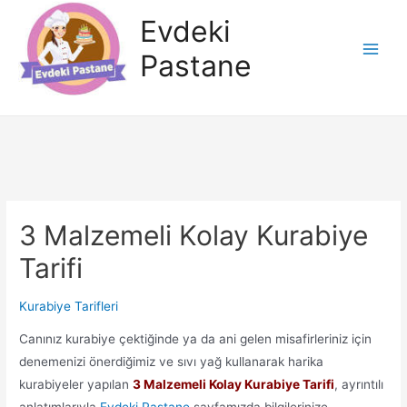
İçeriğe
Evdeki
atla
Pastane
Main
Men
3 Malzemeli Kolay Kurabiye
Tarifi
Kurabiye Tarifleri
Canınız kurabiye çektiğinde ya da ani gelen misafirleriniz için
denemenizi önerdiğimiz ve sıvı yağ kullanarak harika
kurabiyeler yapılan
3 Malzemeli Kolay Kurabiye Tarifi
, ayrıntılı
anlatımlarıyla
Evdeki Pastane
sayfamızda bilgilerinize