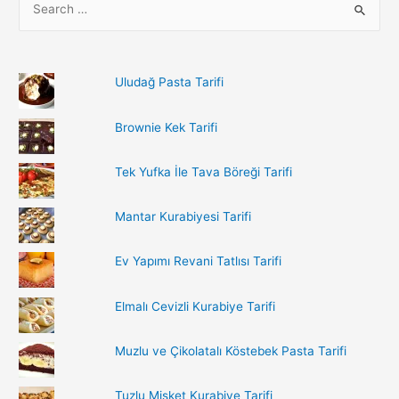
e
a
r
Uludağ Pasta Tarifi
c
h
Brownie Kek Tarifi
f
o
Tek Yufka İle Tava Böreği Tarifi
r
:
Mantar Kurabiyesi Tarifi
Ev Yapımı Revani Tatlısı Tarifi
Elmalı Cevizli Kurabiye Tarifi
Muzlu ve Çikolatalı Köstebek Pasta Tarifi
Tuzlu Misket Kurabiye Tarifi