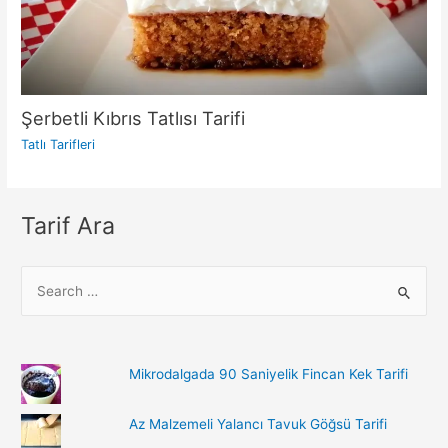
Şerbetli Kıbrıs Tatlısı Tarifi
Tatlı Tarifleri
Tarif Ara
S
e
a
r
Mikrodalgada 90 Saniyelik Fincan Kek Tarifi
c
h
Az Malzemeli Yalancı Tavuk Göğsü Tarifi
f