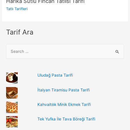
Harika Sütlü Fincan Tatlısı Tarifi
Tatlı Tarifleri
Tarif Ara
S
e
a
r
Uludağ Pasta Tarifi
c
h
İtalyan Tiramisu Pasta Tarifi
f
o
Kahvaltılık Minik Ekmek Tarifi
r
:
Tek Yufka İle Tava Böreği Tarifi