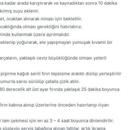
na kadar arada karıştırarak ve kaynadıktan sonra 10 dakika
kılmış suyu eklenir.
, ocaktan alınarak ılıması için bekletilir.
aklığında olması gerektiğini hatırlatırız.
rinde kullanmak üzere ayrılmalıdır.
 eklenip yoğurarak, ele yapışmayan yumuşak kıvamlı bir
rçaların, yaklaşık ceviz büyüklüğünde olması yeterli
şirme kağıdı serili fırın tepsisine aralıklı dizilip yerleştirilir
murta sarısı sürülüp çatalla çizik atılır.
0 derecelik alt üst ayar fırında yaklaşık 25 dakika boyunca
 fırın kabına alınıp üzerlerine önceden hazırlanıp ılıyan
ini tam çekmesi için en az 3 – 4 saat boyunca dinlendirilir.
süsleyip servis tabağına alınan tatlılar, artık ikrama