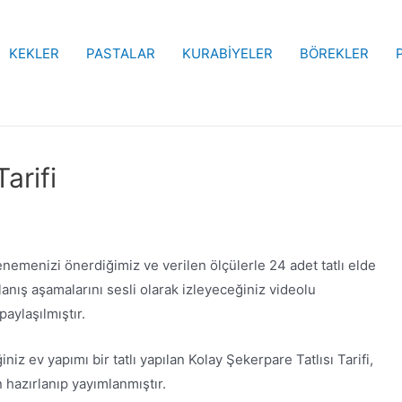
KEKLER
PASTALAR
KURABİYELER
BÖREKLER
arifi
emenizi önerdiğimiz ve verilen ölçülerle 24 adet tatlı elde
lanış aşamalarını sesli olarak izleyeceğiniz videolu
aylaşılmıştır.
iz ev yapımı bir tatlı yapılan Kolay Şekerpare Tatlısı Tarifi,
 hazırlanıp yayımlanmıştır.