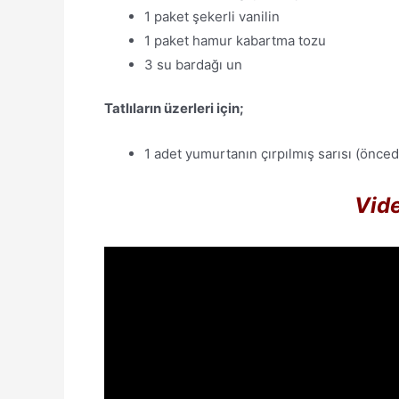
1 paket şekerli vanilin
1 paket hamur kabartma tozu
3 su bardağı un
Tatlıların üzerleri için;
1 adet yumurtanın çırpılmış sarısı (önced
Vide