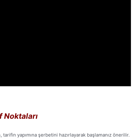
f Noktaları
n, tarifin yapımına şerbetini hazırlayarak başlamanız önerilir.