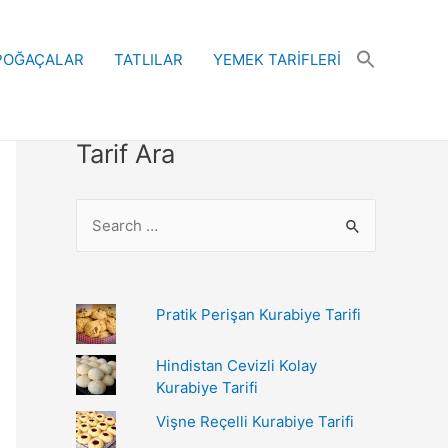
POĞAÇALAR
TATLILAR
YEMEK TARİFLERİ
Tarif Ara
S
e
a
r
Pratik Perişan Kurabiye Tarifi
c
h
Hindistan Cevizli Kolay
Kurabiye Tarifi
f
Vişne Reçelli Kurabiye Tarifi
o