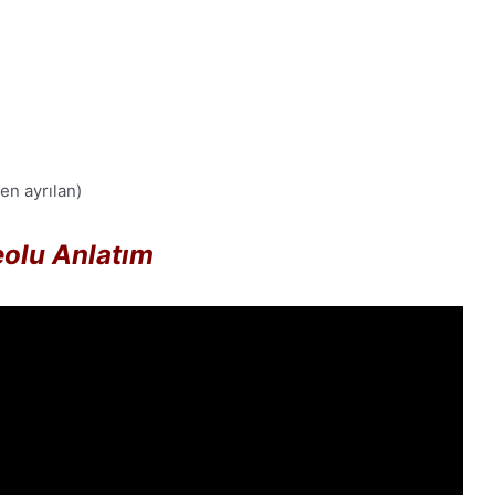
en ayrılan)
olu Anlatım