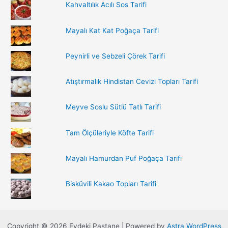
o
Kahvaltılık Acılı Sos Tarifi
r
:
Mayalı Kat Kat Poğaça Tarifi
Peynirli ve Sebzeli Çörek Tarifi
Atıştırmalık Hindistan Cevizi Topları Tarifi
Meyve Soslu Sütlü Tatlı Tarifi
Tam Ölçüleriyle Köfte Tarifi
Mayalı Hamurdan Puf Poğaça Tarifi
Bisküvili Kakao Topları Tarifi
Copyright © 2026 Evdeki Pastane | Powered by
Astra WordPress