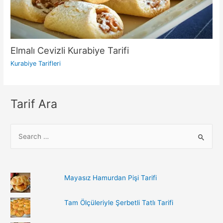
Elmalı Cevizli Kurabiye Tarifi
Kurabiye Tarifleri
Tarif Ara
S
e
a
r
Mayasız Hamurdan Pişi Tarifi
c
h
Tam Ölçüleriyle Şerbetli Tatlı Tarifi
f