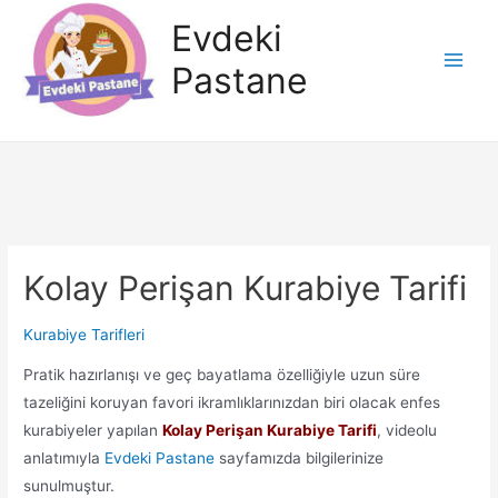
İçeriğe
Evdeki
atla
Pastane
Main
Men
Kolay Perişan Kurabiye Tarifi
Kurabiye Tarifleri
Pratik hazırlanışı ve geç bayatlama özelliğiyle uzun süre
tazeliğini koruyan favori ikramlıklarınızdan biri olacak enfes
kurabiyeler yapılan
Kolay Perişan Kurabiye Tarifi
, videolu
anlatımıyla
Evdeki Pastane
sayfamızda bilgilerinize
sunulmuştur.