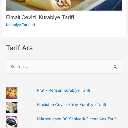
Elmalı Cevizli Kurabiye Tarifi
Kurabiye Tarifleri
Tarif Ara
S
e
a
r
Pratik Perişan Kurabiye Tarifi
c
h
Hindistan Cevizli Kolay Kurabiye Tarifi
f
o
Mikrodalgada 90 Saniyelik Fincan Kek Tarifi
r