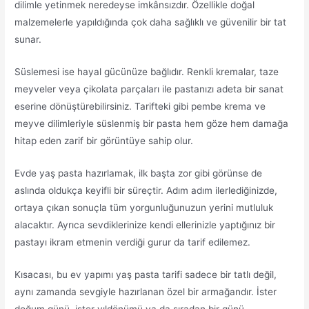
dilimle yetinmek neredeyse imkânsızdır. Özellikle doğal
malzemelerle yapıldığında çok daha sağlıklı ve güvenilir bir tat
sunar.
Süslemesi ise hayal gücünüze bağlıdır. Renkli kremalar, taze
meyveler veya çikolata parçaları ile pastanızı adeta bir sanat
eserine dönüştürebilirsiniz. Tarifteki gibi pembe krema ve
meyve dilimleriyle süslenmiş bir pasta hem göze hem damağa
hitap eden zarif bir görüntüye sahip olur.
Evde yaş pasta hazırlamak, ilk başta zor gibi görünse de
aslında oldukça keyifli bir süreçtir. Adım adım ilerlediğinizde,
ortaya çıkan sonuçla tüm yorgunluğunuzun yerini mutluluk
alacaktır. Ayrıca sevdiklerinize kendi ellerinizle yaptığınız bir
pastayı ikram etmenin verdiği gurur da tarif edilemez.
Kısacası, bu ev yapımı yaş pasta tarifi sadece bir tatlı değil,
aynı zamanda sevgiyle hazırlanan özel bir armağandır. İster
doğum günü, ister yıldönümü ya da sıradan bir günü