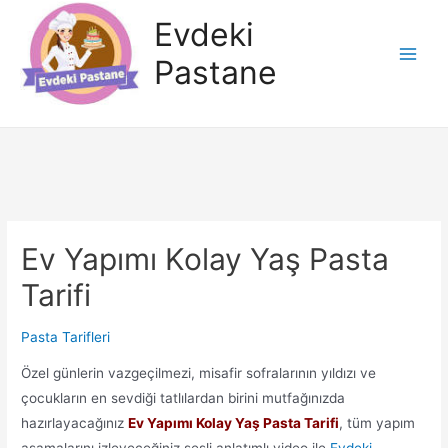
İçeriğe
Evdeki
atla
Pastane
Main
Men
Ev Yapımı Kolay Yaş Pasta
Tarifi
Pasta Tarifleri
Özel günlerin vazgeçilmezi, misafir sofralarının yıldızı ve
çocukların en sevdiği tatlılardan birini mutfağınızda
hazırlayacağınız
Ev Yapımı Kolay Yaş Pasta Tarifi
, tüm yapım
aşamalarını izleyeceğiniz sesli anlatımlı video ile
Evdeki