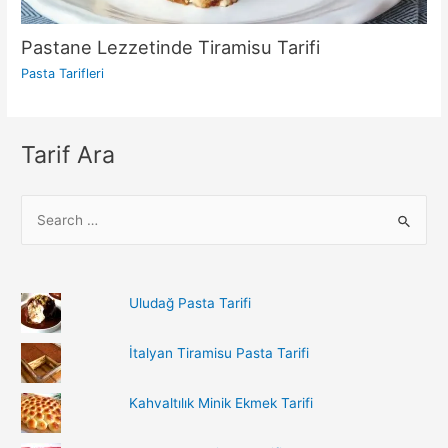
Pastane Lezzetinde Tiramisu Tarifi
Pasta Tarifleri
Tarif Ara
S
e
a
r
Uludağ Pasta Tarifi
c
h
İtalyan Tiramisu Pasta Tarifi
f
o
Kahvaltılık Minik Ekmek Tarifi
r