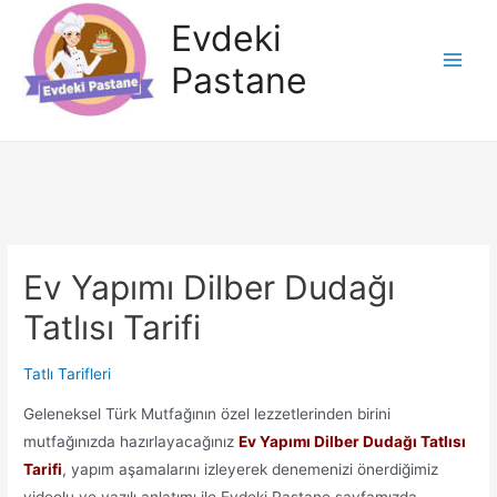
İçeriğe
Evdeki
atla
Pastane
Main
Men
Ev Yapımı Dilber Dudağı
Tatlısı Tarifi
Tatlı Tarifleri
Geleneksel Türk Mutfağının özel lezzetlerinden birini
mutfağınızda hazırlayacağınız
Ev Yapımı Dilber Dudağı Tatlısı
Tarifi
, yapım aşamalarını izleyerek denemenizi önerdiğimiz
videolu ve yazılı anlatımı ile Evdeki Pastane sayfamızda