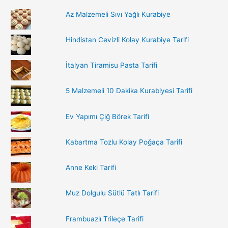
r
Az Malzemeli Sıvı Yağlı Kurabiye
c
h
Hindistan Cevizli Kolay Kurabiye Tarifi
f
o
İtalyan Tiramisu Pasta Tarifi
r
:
5 Malzemeli 10 Dakika Kurabiyesi Tarifi
Ev Yapımı Çiğ Börek Tarifi
Kabartma Tozlu Kolay Poğaça Tarifi
Anne Keki Tarifi
Muz Dolgulu Sütlü Tatlı Tarifi
Frambuazlı Trileçe Tarifi