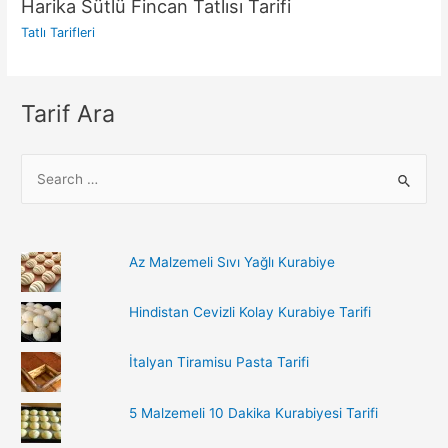
Harika Sütlü Fincan Tatlısı Tarifi
Tatlı Tarifleri
Tarif Ara
S
e
a
r
Az Malzemeli Sıvı Yağlı Kurabiye
c
h
Hindistan Cevizli Kolay Kurabiye Tarifi
f
o
İtalyan Tiramisu Pasta Tarifi
r
:
5 Malzemeli 10 Dakika Kurabiyesi Tarifi