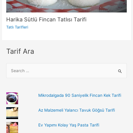
Harika Sütlü Fincan Tatlısı Tarifi
Tatlı Tarifleri
Tarif Ara
S
e
a
r
Mikrodalgada 90 Saniyelik Fincan Kek Tarifi
c
h
Az Malzemeli Yalancı Tavuk Göğsü Tarifi
f
o
Ev Yapımı Kolay Yaş Pasta Tarifi
r