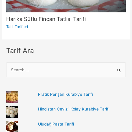
Harika Sütlü Fincan Tatlısı Tarifi
Tatlı Tarifleri
Tarif Ara
S
e
a
r
Pratik Perişan Kurabiye Tarifi
c
h
Hindistan Cevizli Kolay Kurabiye Tarifi
f
o
Uludağ Pasta Tarifi
r