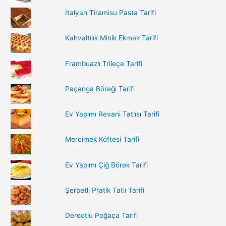
h
İtalyan Tiramisu Pasta Tarifi
f
o
Kahvaltılık Minik Ekmek Tarifi
r
:
Frambuazlı Trileçe Tarifi
Paçanga Böreği Tarifi
Ev Yapımı Revani Tatlısı Tarifi
Mercimek Köftesi Tarifi
Ev Yapımı Çiğ Börek Tarifi
Şerbetli Pratik Tatlı Tarifi
Dereotlu Poğaça Tarifi