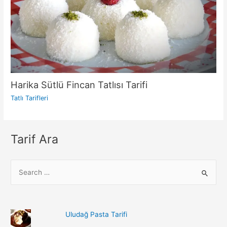
Harika Sütlü Fincan Tatlısı Tarifi
Tatlı Tarifleri
Tarif Ara
S
e
a
r
Uludağ Pasta Tarifi
c