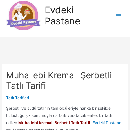
İçeriğe
Evdeki
atla
Pastane
Main
Men
Muhallebi Kremalı Şerbetli
Tatlı Tarifi
Tatlı Tarifleri
Şerbetli ve sütlü tatlının tam ölçüleriyle harika bir şekilde
buluştuğu şık sunumuyla da fark yaratacak enfes bir tatlı
edilen
Muhallebi Kremalı Şerbetli Tatlı Tarifi
,
Evdeki Pastane
sayfamızda beğenilerinize sunulmuştur.