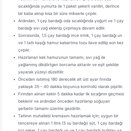
sıcaklığında yumurta ile 1 paket şekerli vanilin, derince
bir kaba alınıp kısa bir süre mikserle çırpılır.
Ardından, 1 çay bardağı oda sıcaklığında yoğurt ve 1 çay
bardağı sıvı yağ eklenip çırpmaya devam edilir.
Sonrasında, 1,5 çay bardağı ince irmik, 1 çay bardağı un
ve 1 tatlı kaşığı hamur kabartma tozu ilave edilip son kez
çırpılır.
Hazırlanan kek hamurunun tamamı, sıvı yağ ile
yağlanmış dikdörtgen borcama aktarılır ve eşit şekilde
yayarak yüzeyi düzeltilir.
Önceden ısıtılmış 180 derecelik alt üst ayar fırında
yaklaşık 35 – 40 dakika boyunca kontrollü olarak pişirilir.
Fırından alınan kekin 5 dakika kadar ilk sıcağının geçmesi
beklenir ve ardından önceden hazırlanıp soğuyan
şerbetin tamamı üzerine gezdirilir.
Tatlının muhallebi kremasını hazırlamak için; uygun bir
tencereye alınan 1 litre (5 su bardağı) süt, 1 çay bardağı
toz şeker, 1 çay bardağı un ve 1 çay bardağı buğday ya