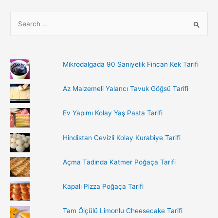
S
e
a
r
Mikrodalgada 90 Saniyelik Fincan Kek Tarifi
c
h
Az Malzemeli Yalancı Tavuk Göğsü Tarifi
f
o
Ev Yapımı Kolay Yaş Pasta Tarifi
r
:
Hindistan Cevizli Kolay Kurabiye Tarifi
Açma Tadında Katmer Poğaça Tarifi
Kapalı Pizza Poğaça Tarifi
Tam Ölçülü Limonlu Cheesecake Tarifi