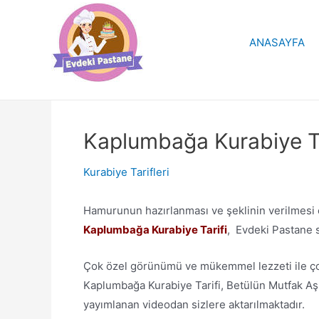
İçeriğe
atla
ANASAYFA
Kaplumbağa Kurabiye Ta
Kurabiye Tarifleri
Hamurunun hazırlanması ve şeklinin verilmesi ç
Kaplumbağa Kurabiye Tarifi
, Evdeki Pastane s
Çok özel görünümü ve mükemmel lezzeti ile çocuk
Kaplumbağa Kurabiye Tarifi, Betülün Mutfak Aşkı
yayımlanan videodan sizlere aktarılmaktadır.