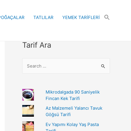
POĞAÇALAR
TATLILAR
YEMEK TARİFLERİ
Tarif Ara
S
e
a
r
Mikrodalgada 90 Saniyelik
c
Fincan Kek Tarifi
h
Az Malzemeli Yalancı Tavuk
Göğsü Tarifi
f
o
Ev Yapımı Kolay Yaş Pasta
Tarifi