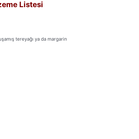
eme Listesi
uşamış tereyağı ya da margarin
ı