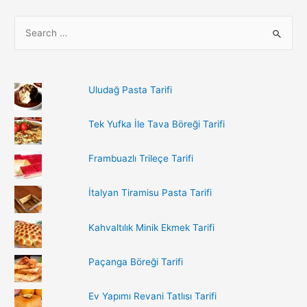
S
e
a
r
Uludağ Pasta Tarifi
c
h
Tek Yufka İle Tava Böreği Tarifi
f
o
Frambuazlı Trileçe Tarifi
r
:
İtalyan Tiramisu Pasta Tarifi
Kahvaltılık Minik Ekmek Tarifi
Paçanga Böreği Tarifi
Ev Yapımı Revani Tatlısı Tarifi