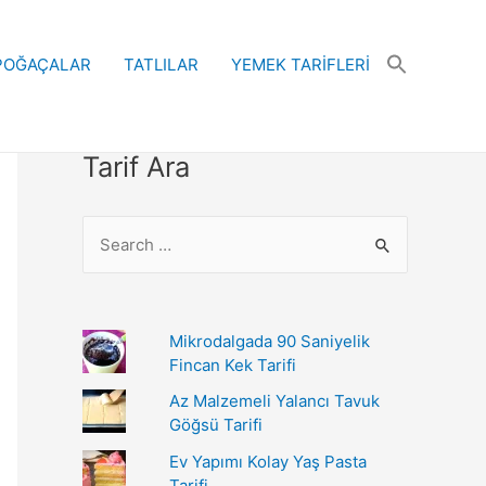
POĞAÇALAR
TATLILAR
YEMEK TARİFLERİ
Tarif Ara
S
e
a
r
Mikrodalgada 90 Saniyelik
c
Fincan Kek Tarifi
h
Az Malzemeli Yalancı Tavuk
Göğsü Tarifi
f
o
Ev Yapımı Kolay Yaş Pasta
Tarifi