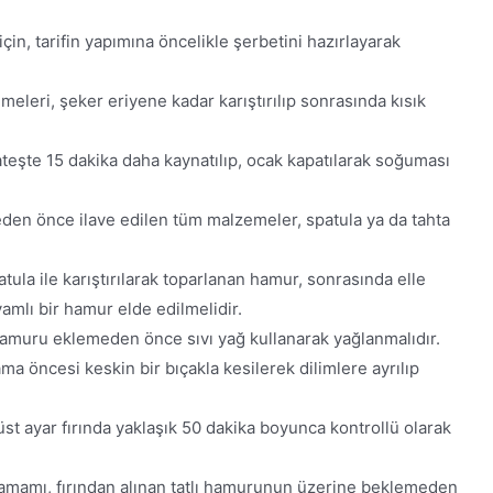
in, tarifin yapımına öncelikle şerbetini hazırlayarak
eleri, şeker eriyene kadar karıştırılıp sonrasında kısık
teşte 15 dakika daha kaynatılıp, ocak kapatılarak soğuması
en önce ilave edilen tüm malzemeler, spatula ya da tahta
ula ile karıştırılarak toparlanan hamur, sonrasında elle
mlı bir hamur elde edilmelidir.
 hamuru eklemeden önce sıvı yağ kullanarak yağlanmalıdır.
ama öncesi keskin bir bıçakla kesilerek dilimlere ayrılıp
 üst ayar fırında yaklaşık 50 dakika boyunca kontrollü olarak
amamı, fırından alınan tatlı hamurunun üzerine beklemeden