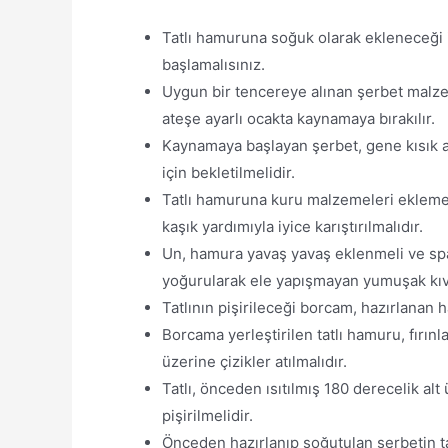
Tatlı hamuruna soğuk olarak ekleneceği iç
başlamalısınız.
Uygun bir tencereye alınan şerbet malzem
ateşe ayarlı ocakta kaynamaya bırakılır.
Kaynamaya başlayan şerbet, gene kısık a
için bekletilmelidir.
Tatlı hamuruna kuru malzemeleri eklemed
kaşık yardımıyla iyice karıştırılmalıdır.
Un, hamura yavaş yavaş eklenmeli ve spat
yoğurularak ele yapışmayan yumuşak kıva
Tatlının pişirileceği borcam, hazırlanan
Borcama yerleştirilen tatlı hamuru, fırınl
üzerine çizikler atılmalıdır.
Tatlı, önceden ısıtılmış 180 derecelik alt
pişirilmelidir.
Önceden hazırlanıp soğutulan şerbetin t