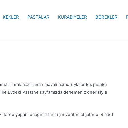
KEKLER
PASTALAR
KURABİYELER
BÖREKLER
arıştırılarak hazırlanan mayalı hamuruyla enfes pideler
deo ile Evdeki Pastane sayfamızda denemeniz önerisiyle
llerde yapabileceğiniz tarif için verilen ölçülerle, 8 adet