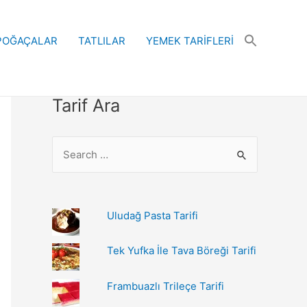
POĞAÇALAR
TATLILAR
YEMEK TARİFLERİ
Tarif Ara
S
e
a
r
Uludağ Pasta Tarifi
c
h
Tek Yufka İle Tava Böreği Tarifi
f
Frambuazlı Trileçe Tarifi
o