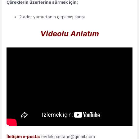
Çöreklerin üzerlerine sürmek için;
2 adet yumurtanın çırpılmış sarısı
Videolu Anlatım
İletişim e-posta:
evdekipastane@gmail.com