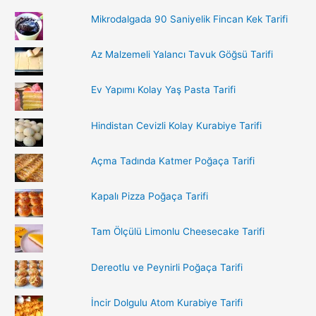
r
Mikrodalgada 90 Saniyelik Fincan Kek Tarifi
c
h
Az Malzemeli Yalancı Tavuk Göğsü Tarifi
f
o
Ev Yapımı Kolay Yaş Pasta Tarifi
r
:
Hindistan Cevizli Kolay Kurabiye Tarifi
Açma Tadında Katmer Poğaça Tarifi
Kapalı Pizza Poğaça Tarifi
Tam Ölçülü Limonlu Cheesecake Tarifi
Dereotlu ve Peynirli Poğaça Tarifi
İncir Dolgulu Atom Kurabiye Tarifi