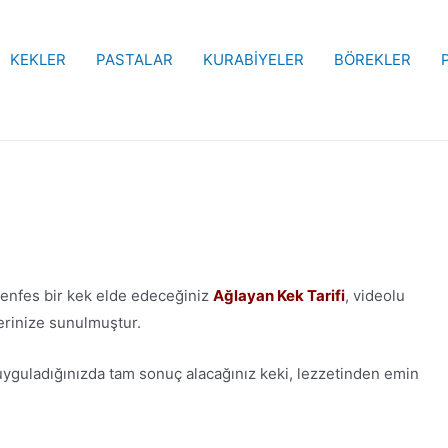
KEKLER
PASTALAR
KURABİYELER
BÖREKLER
 enfes bir kek elde edeceğiniz
Ağlayan Kek Tarifi
, videolu
rinize sunulmuştur.
ir uyguladığınızda tam sonuç alacağınız keki, lezzetinden emin