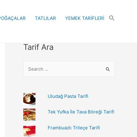
POĞAÇALAR
TATLILAR
YEMEK TARİFLERİ
Tarif Ara
S
e
a
r
Uludağ Pasta Tarifi
c
h
Tek Yufka İle Tava Böreği Tarifi
f
Frambuazlı Trileçe Tarifi
o